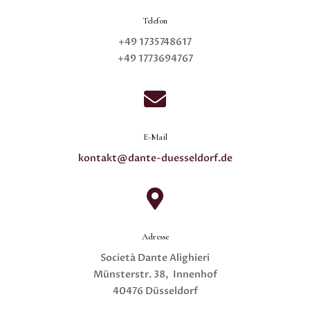
Telefon
+49 1735748617
+49 1773694767

E-Mail
kontakt@dante-duesseldorf.de

Adresse
Società Dante Alighieri
Münsterstr. 38, Innenhof
40476 Düsseldorf