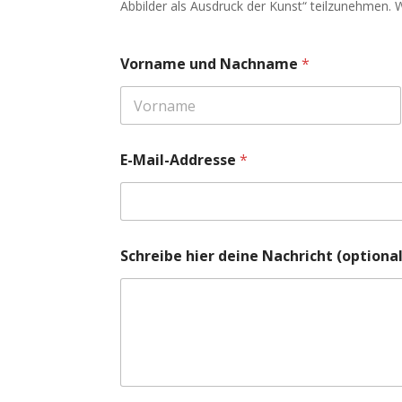
Abbilder als Ausdruck der Kunst“ teilzunehmen. Wi
(
Vorname und Nachname
*
o
p
t
i
Vorname
o
n
E-Mail-Addresse
*
a
l
)
N
a
c
Schreibe hier deine Nachricht (optional
h
n
a
m
e
*