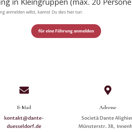
ng in Kleingruppen (max. 20 Persone
g anmelden willst, kannst Du dies hier tun:
für eine Führung anmelden


E-Mail
Adresse
kontakt@dante-
Società Dante Alighie
duesseldorf.de
Münsterstr. 38, Innen