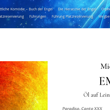
ttliche Komödie – Buch der Engel
Die Hierarchie der Engel
Orphe
atzreservierung
Führungen
Führung Platzreservierung
Wegbes
Mi
E
Öl auf Lein
Paradiso, Canto XXX