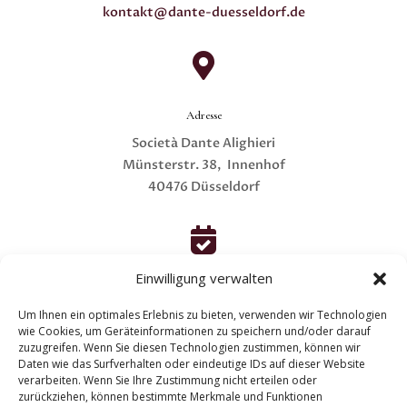
kontakt@dante-duesseldorf.de

Adresse
Società Dante Alighieri
Münsterstr. 38, Innenhof
40476 Düsseldorf

Einwilligung verwalten
Öffnungszeiten
Um Ihnen ein optimales Erlebnis zu bieten, verwenden wir Technologien
Sa bis Di von 10-13 und 15-18 Uhr
wie Cookies, um Geräteinformationen zu speichern und/oder darauf
Mi bis Fr von 17-20 Uhr
zuzugreifen. Wenn Sie diesen Technologien zustimmen, können wir
(7. bis 21. März)
Daten wie das Surfverhalten oder eindeutige IDs auf dieser Website
verarbeiten. Wenn Sie Ihre Zustimmung nicht erteilen oder
zurückziehen, können bestimmte Merkmale und Funktionen