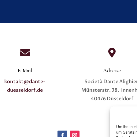


E-Mail
Adresse
kontakt@dante-
Società Dante Alighie
duesseldorf.de
Münsterstr. 38, Innen
40476 Düsseldorf
Um Ihnen ei
um Gerätein