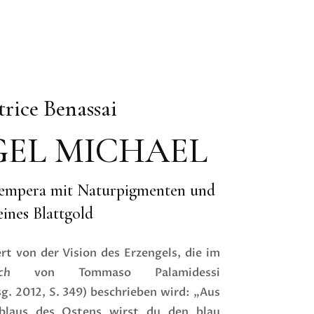
trice Benassai
GEL MICHAEL
itempera mit Naturpigmenten und
eines Blattgold
rt von der Vision des Erzengels, die im
ch
von Tommaso Palamidessi
g. 2012, S. 349) beschrieben wird: „Aus
blaus des Ostens wirst du den blau