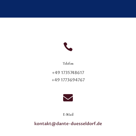

Telefon
+49 1735748617
+49 1773694767

E-Mail
kontakt@dante-duesseldorf.de