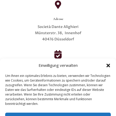

Adresse
Società Dante Alighieri
Münsterstr. 38, Innenhof
40476 Düsseldorf

Einwilligung verwalten
Öffnungszeiten
Um Ihnen ein optimales Erlebnis zu bieten, verwenden wir Technologien
Sa bis Di von 10-13 und 15-18 Uhr
wie Cookies, um Geräteinformationen zu speichern und/oder darauf
Mi bis Fr von 17-20 Uhr
zuzugreifen. Wenn Sie diesen Technologien zustimmen, können wir
(7. bis 21. März)
Daten wie das Surfverhalten oder eindeutige IDs auf dieser Website
verarbeiten. Wenn Sie Ihre Zustimmung nicht erteilen oder
zurückziehen, können bestimmte Merkmale und Funktionen
beeinträchtigt werden.