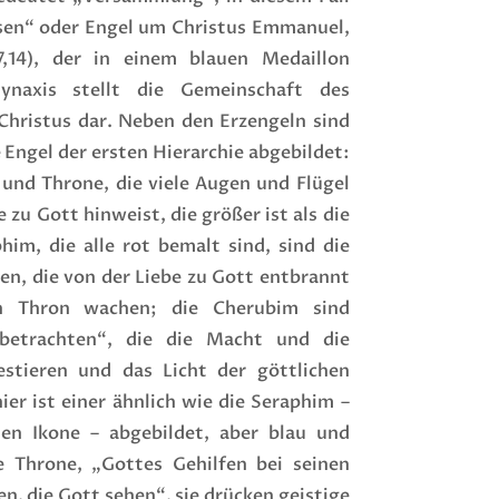
sen“ oder Engel um Christus Emmanuel,
7,14), der in einem blauen Medaillon
Synaxis stellt die Gemeinschaft des
Christus dar. Neben den Erzengeln sind
e Engel der ersten Hierarchie abgebildet:
und Throne, die viele Augen und Flügel
 zu Gott hinweist, die größer ist als die
him, die alle rot bemalt sind, sind die
en, die von der Liebe zu Gott entbrannt
n Thron wachen; die Cherubim sind
 betrachten“, die die Macht und die
stieren und das Licht der göttlichen
er ist einer ähnlich wie die Seraphim –
hen Ikone – abgebildet, aber blau und
ie Throne, „Gottes Gehilfen bei seinen
en, die Gott sehen“, sie drücken geistige