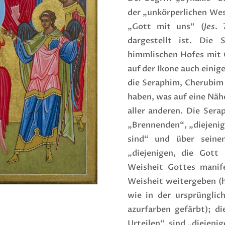
der „unkörperlichen We
„Gott mit uns“ (
Jes
. 
dargestellt ist. Die 
himmlischen Hofes mit 
auf der Ikone auch einig
die Seraphim, Cherubim 
haben, was auf eine Nähe
aller anderen. Die Serap
„Brennenden“, „diejenig
sind“ und über seine
„diejenigen, die Gott
Weisheit Gottes manife
Weisheit weitergeben (hi
wie in der ursprünglic
azurfarben gefärbt); d
Urteilen“, sind „diejenig