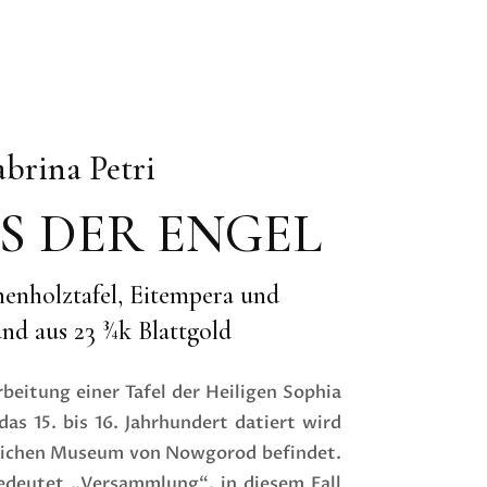
abrina Petri
S DER ENGEL
nenholztafel, Eitempera und
nd aus 23 ¾k Blattgold
rbeitung einer Tafel der Heiligen Sophia
as 15. bis 16. Jahrhundert datiert wird
tlichen Museum von Nowgorod befindet.
bedeutet „Versammlung“, in diesem Fall